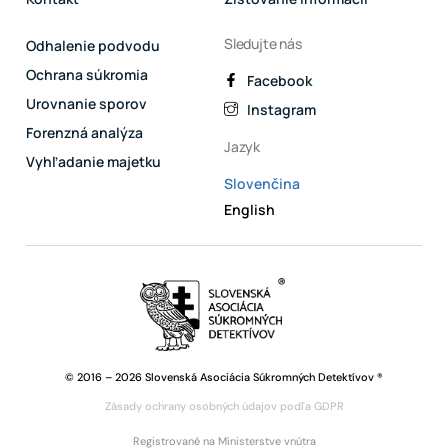
Sledujte nás
Odhalenie podvodu
Ochrana súkromia
Facebook
Urovnanie sporov
Instagram
Forenzná analýza
Jazyk
Vyhľadanie majetku
Slovenčina
English
© 2016 – 2026 Slovenská Asociácia Súkromných Detektívov ®
Zásady ochrany osobných údajov podľa GDPR
Registrované na Ministerstve vnútra