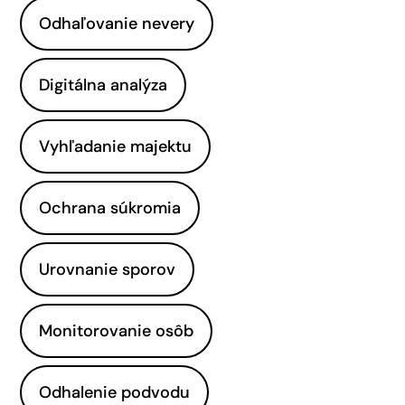
Odhaľovanie nevery
Digitálna analýza
Vyhľadanie majektu
Ochrana súkromia
Urovnanie sporov
Monitorovanie osôb
Odhalenie podvodu