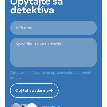
Opýtajte sa
detektíva
Odoslaním súhlasíte so spracovaním osobných
údajov
Opýtať sa zdarma