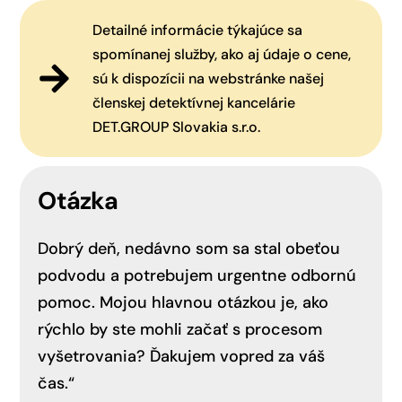
Detailné informácie týkajúce sa
spomínanej služby, ako aj údaje o cene,
sú k dispozícii na webstránke našej
členskej detektívnej kancelárie
DET.GROUP Slovakia s.r.o.
Otázka
Dobrý deň, nedávno som sa stal obeťou
podvodu a potrebujem urgentne odbornú
pomoc. Mojou hlavnou otázkou je, ako
rýchlo by ste mohli začať s procesom
vyšetrovania? Ďakujem vopred za váš
čas.“