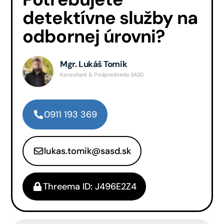
detektívne služby na
odbornej úrovni?
Mgr. Lukáš Tomík
Konzultant & Podpredseda SASD
0911 193 369
lukas.tomik@sasd.sk
Threema ID: J496E2Z4