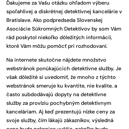
Ďakujeme za Vašu otázku ohľadom výberu
spoľahlivej a diskrétnej detektívnej kancelárie v
Bratislave. Ako podpredseda Slovenskej
Asociácie Súkromných Detektívov by som Vám
rád poskytol niekoľko dôležitých informácií,
ktoré Vám môžu pomôcť pri rozhodovaní.
Na internete skutočne nájdete množstvo
webstránok ponúkajúcich detektívne služby. Je
však dôležité si uvedomiť, že mnoho z týchto
webstránok smeruje ku kvantite, nie kvalite, a
často subdodávajú dopyty na detektívne
služby za províziu pochybným detektívnym
kanceláriam. Aj keď prezentujú nízke ceny za
svoje služby, čím lákajú zákazníkov, výsledná
cena bude nakoniec vyššia, nakoľko bude