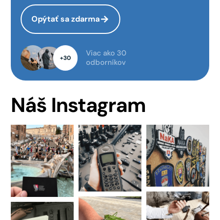
Opýtať sa zdarma
Viac ako 30
+30
odborníkov
Náš Instagram