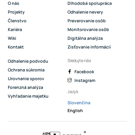
O nás
Dlhodobá spolupráca
Projekty
Odhalenie nevery
Členstvo
Preverovanie osôb
Kariéra
Monitorovanie osôb
Wiki
Digitálna analýza
Kontakt
Zisťovanie informácií
Sledujte nás
Odhalenie podvodu
Ochrana súkromia
Facebook
Urovnanie sporov
Instagram
Forenzná analýza
Jazyk
Vyhľadanie majetku
Slovenčina
English