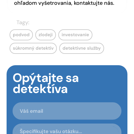
ohľadom vyšetrovania, kontaktujte nás.
Tagy:
podvod
zlodeji
investovanie
súkromný detektív
detektívne služby
Opýtajte sa
detektíva