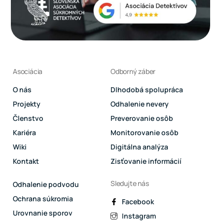
Asociácia
Odborný záber
O nás
Dlhodobá spolupráca
Projekty
Odhalenie nevery
Členstvo
Preverovanie osôb
Kariéra
Monitorovanie osôb
Wiki
Digitálna analýza
Kontakt
Zisťovanie informácií
Sledujte nás
Odhalenie podvodu
Ochrana súkromia
Facebook
Urovnanie sporov
Instagram