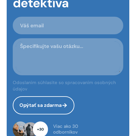
detektíva
Odoslaním súhlasíte so spracovaním osobných
údajov
Opýtať sa zdarma
Viac ako 30
+30
odborníkov