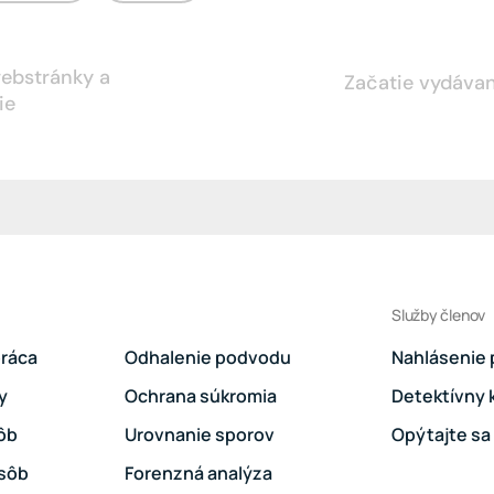
webstránky a
Začatie vydáva
ie
.
Služby členov
ráca
Odhalenie podvodu
Nahlásenie
y
Ochrana súkromia
Detektívny 
ôb
Urovnanie sporov
Opýtajte sa
osôb
Forenzná analýza