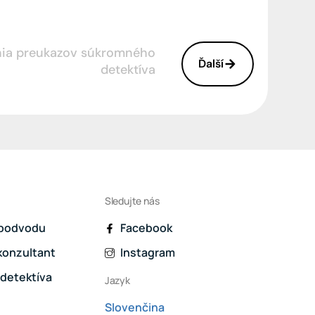
nia preukazov súkromného
Ďalší
detektíva
Sledujte nás
 podvodu
Facebook
konzultant
Instagram
 detektíva
Jazyk
Slovenčina