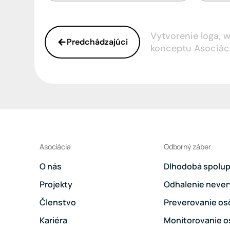
Vytvorenie loga, 
Predchádzajúci
konceptu Asociác
Asociácia
Odborný záber
O nás
Dlhodobá spolup
Projekty
Odhalenie never
Členstvo
Preverovanie os
Kariéra
Monitorovanie 