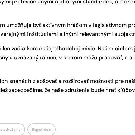
okými profesionálnymi a etickými štandardmi, a ktoré 
nám umožňuje byť aktívnym hráčom v legislatívnom pr
verejnými inštitúciami a inými relevantnými subjekt
 len začiatkom našej dlhodobej misie. Naším cieľom j
asný a uznávaný rámec, v ktorom môžu pracovať, a ab
ch snahách zlepšovať a rozširovať možnosti pre naši
tiež zabezpečíme, že naše združenie bude hrať kľúčovú
e združenie
Registrácia