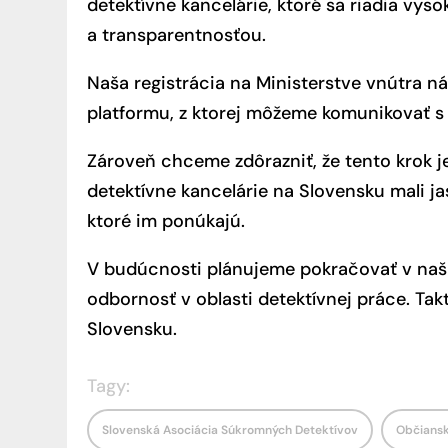
detektívne kancelárie, ktoré sa riadia vys
a transparentnosťou.
Naša registrácia na Ministerstve vnútra 
platformu, z ktorej môžeme komunikovať s 
Zároveň chceme zdôrazniť, že tento krok je
detektívne kancelárie na Slovensku mali j
ktoré im ponúkajú.
V budúcnosti plánujeme pokračovať v naši
odbornosť v oblasti detektívnej práce. Tak
Slovensku.
Tagy:
Slovenská Asociácia Súkromných Detektívov
Občiansk