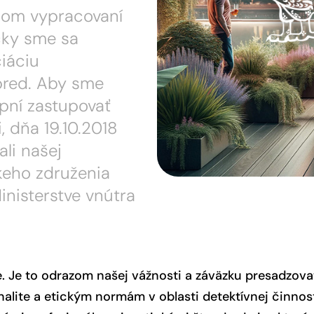
 súkromia
nom vypracovaní
čky sme sa
ie sporov
iáciu
 analýza
pred. Aby sme
nie majetku
opní zastupovať
, dňa 19.10.2018
ali našej
keho združenia
inisterstve vnútra
 Je to odrazom našej vážnosti a záväzku presadzova
lite a etickým normám v oblasti detektívnej činnost