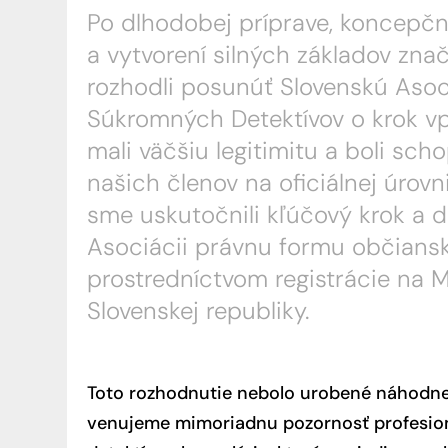
Ochrana
Po dlhodobej príprave, koncepč
a vytvorení silných základov zna
Urovnan
rozhodli posunúť Slovenskú Asoc
Forenzná
Súkromných Detektívov o krok v
Vyhľada
mali väčšiu legitimitu a boli sch
našich členov na oficiálnej úrovni
sme uskutočnili kľúčový krok a d
Asociácii právnu formu občians
prostredníctvom registrácie na M
Slovenskej republiky.
Toto rozhodnutie nebolo urobené náhodne.
venujeme mimoriadnu pozornosť profesiona