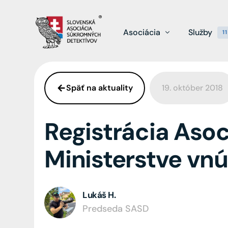
Asociácia
Služby
11
Späť na aktuality
19. október 2018
Dlhodob
O nás
Projekty
Odhalen
Registrácia Asoc
Členstvo
Preverov
Ministerstve vnú
Kariéra
Monitor
2
Aktuality
Digitáln
Lukáš H.
Wiki
Zisťovan
29
Predseda SASD
Odhalen