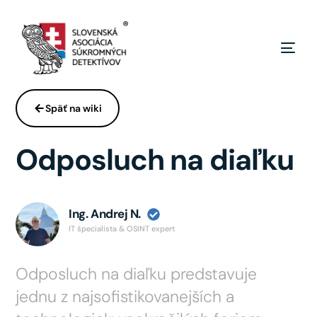
Späť na wiki
Odposluch na diaľku
Ing. Andrej N.
IT špecialista & OSINT expert
Odposluch na diaľku predstavuje
jednu z najsofistikovanejších a