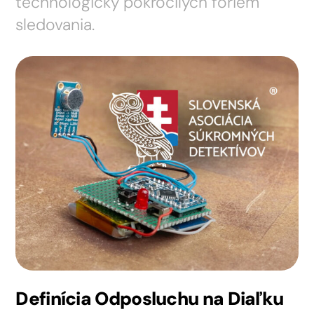
technologicky pokročilých foriem
sledovania.
Definícia Odposluchu na Diaľku