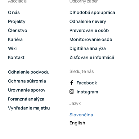
Asociácia
Odborný záber
O nás
Dlhodobá spolupráca
Projekty
Odhalenie nevery
Členstvo
Preverovanie osôb
Kariéra
Monitorovanie osôb
Wiki
Digitálna analýza
Kontakt
Zisťovanie informácií
Sledujte nás
Odhalenie podvodu
Ochrana súkromia
Facebook
Urovnanie sporov
Instagram
Forenzná analýza
Jazyk
Vyhľadanie majetku
Slovenčina
English