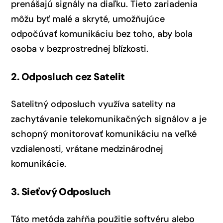
prenášajú signály na diaľku. Tieto zariadenia
môžu byť malé a skryté, umožňujúce
odpočúvať komunikáciu bez toho, aby bola
osoba v bezprostrednej blízkosti.
2. Odposluch cez Satelit
Satelitný odposluch využíva satelity na
zachytávanie telekomunikačných signálov a je
schopný monitorovať komunikáciu na veľké
vzdialenosti, vrátane medzinárodnej
komunikácie.
3. Sieťový Odposluch
Táto metóda zahŕňa použitie softvéru alebo