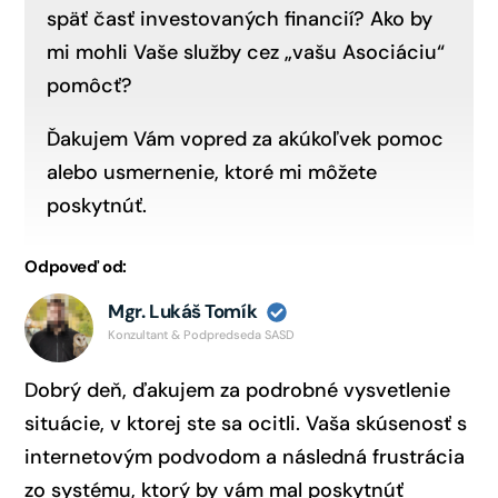
späť časť investovaných financií? Ako by
mi mohli Vaše služby cez „vašu Asociáciu“
pomôcť?
Ďakujem Vám vopred za akúkoľvek pomoc
alebo usmernenie, ktoré mi môžete
poskytnúť.
Odpoveď od:
Mgr. Lukáš Tomík
Konzultant & Podpredseda SASD
Dobrý deň, ďakujem za podrobné vysvetlenie
situácie, v ktorej ste sa ocitli. Vaša skúsenosť s
internetovým podvodom a následná frustrácia
zo systému, ktorý by vám mal poskytnúť