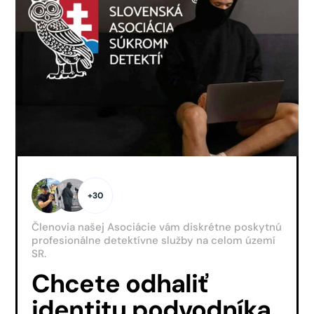
+30
Členovia našej Asociácie vám diskrétne poskytnú
profesionálne detektívne služby na celom území
SR.
Chcete odhaliť
identitu podvodníka