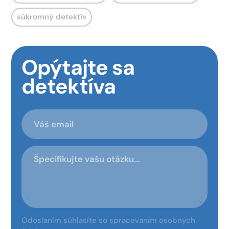
súkromný detektív
Opýtajte sa
detektíva
Odoslaním súhlasíte so spracovaním osobných