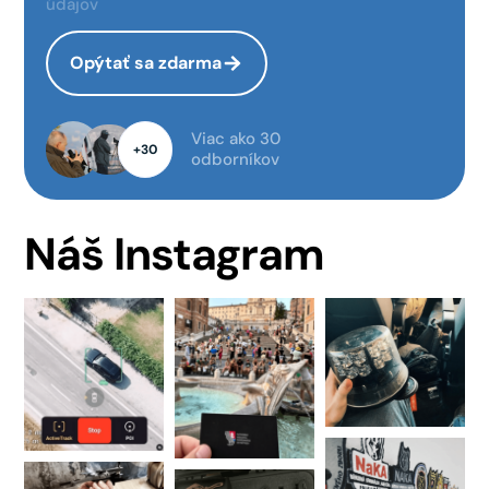
údajov
Opýtať sa zdarma
Viac ako 30
+30
odborníkov
Náš Instagram