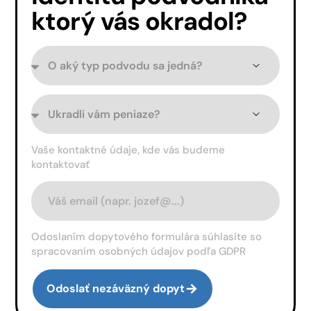
ktorý vás okradol?
Vaše kontaktné údaje, kde vás budeme
kontaktovať
Odoslaním dopytového formulára súhlasíte so
spracovaním osobných údajov podľa GDPR
Odoslať nezáväzný dopyt